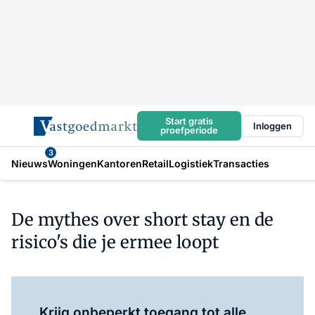
Start gratis
Inloggen
proefperiode
3
Nieuws
Woningen
Kantoren
Retail
Logistiek
Transacties
De mythes over short stay en de
risico's die je ermee loopt
Log in
om dit artikel te lezen.
Krijg onbeperkt toegang tot alle