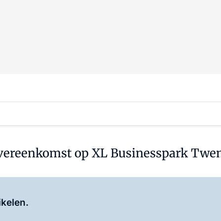
overeenkomst op XL Businesspark Twe
Log in
om dit artikel te lezen.
ikelen.