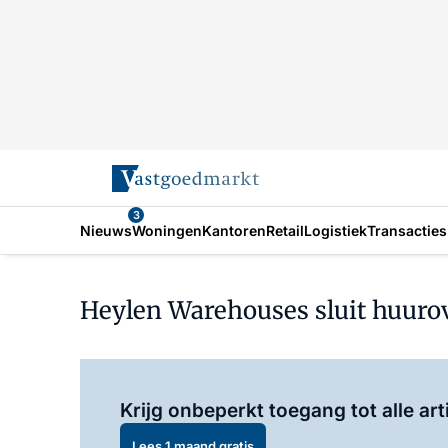
3
Nieuws
Woningen
Kantoren
Retail
Logistiek
Transacties
Heylen Warehouses sluit huur
Krijg onbeperkt toegang tot alle art
Lees 1 maand gratis