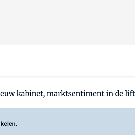
euw kabinet, marktsentiment in de lift
Log in
om dit artikel te lezen.
ikelen.