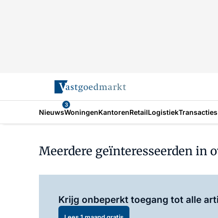
3
Nieuws
Woningen
Kantoren
Retail
Logistiek
Transacties
Meerdere geïnteresseerden in o
Krijg onbeperkt toegang tot alle art
Lees 1 maand gratis