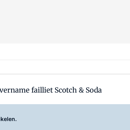
vername failliet Scotch & Soda
Log in
om dit artikel te lezen.
ikelen.