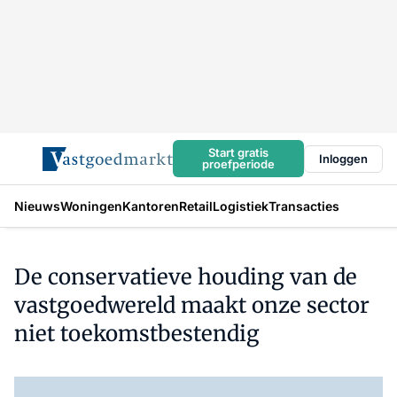
Start gratis
Inloggen
proefperiode
Nieuws
Woningen
Kantoren
Retail
Logistiek
Transacties
De conservatieve houding van de
vastgoedwereld maakt onze sector
niet toekomstbestendig