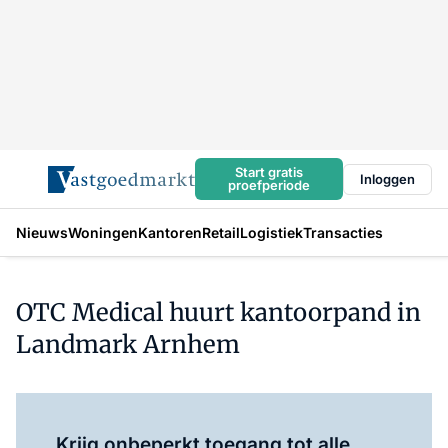
Start gratis
Inloggen
proefperiode
Nieuws
Woningen
Kantoren
Retail
Logistiek
Transacties
OTC Medical huurt kantoorpand in
Landmark Arnhem
Log in
om dit artikel te lezen.
Krijg onbeperkt toegang tot alle