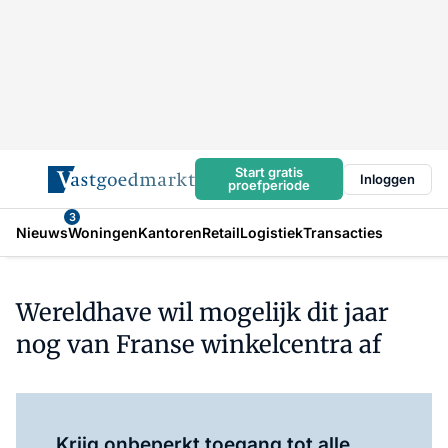
Start gratis
Inloggen
proefperiode
3
Nieuws
Woningen
Kantoren
Retail
Logistiek
Transacties
Wereldhave wil mogelijk dit jaar
nog van Franse winkelcentra af
Log in
om dit artikel te lezen.
Krijg onbeperkt toegang tot alle