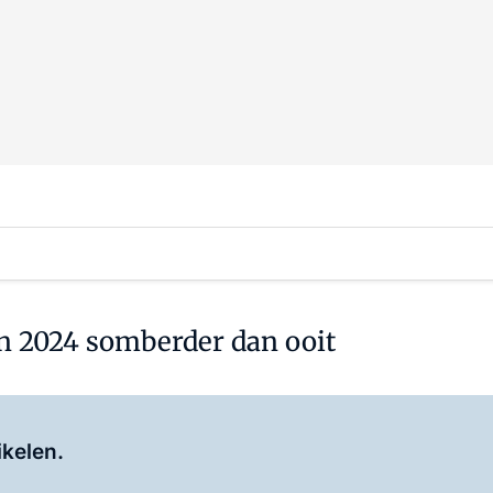
n 2024 somberder dan ooit
Log in
om dit artikel te lezen.
ikelen.