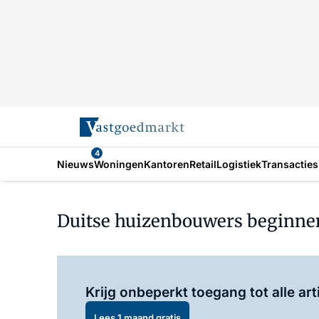
4
Nieuws
Woningen
Kantoren
Retail
Logistiek
Transacties
Duitse huizenbouwers beginne
Krijg onbeperkt toegang tot alle art
Lees 1 maand gratis