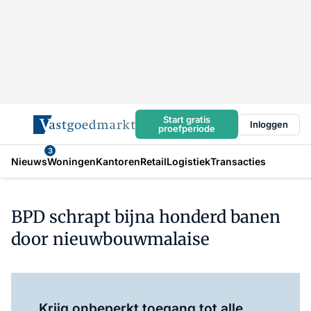
Start gratis
Inloggen
proefperiode
3
Nieuws
Woningen
Kantoren
Retail
Logistiek
Transacties
BPD schrapt bijna honderd banen
door nieuwbouwmalaise
Log in
om dit artikel te lezen.
Krijg onbeperkt toegang tot alle