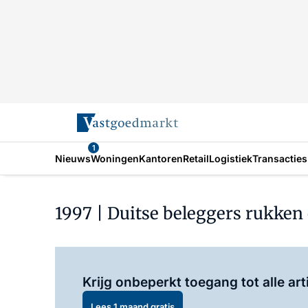
1
Nieuws
Woningen
Kantoren
Retail
Logistiek
Transacties
1997 | Duitse beleggers rukken
Krijg onbeperkt toegang tot alle art
Lees 1 maand gratis