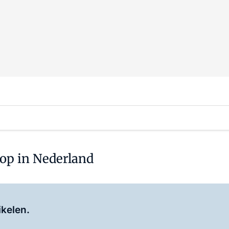
 op in Nederland
Log in
om dit artikel te lezen.
ikelen.