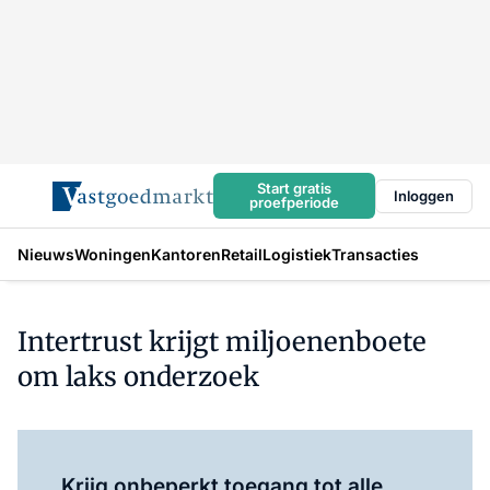
Start gratis
Inloggen
proefperiode
Nieuws
Woningen
Kantoren
Retail
Logistiek
Transacties
Intertrust krijgt miljoenenboete
om laks onderzoek
Log in
om dit artikel te lezen.
Krijg onbeperkt toegang tot alle