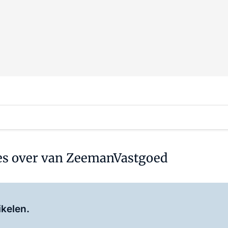
es over van ZeemanVastgoed
Log in
om dit artikel te lezen.
ikelen.