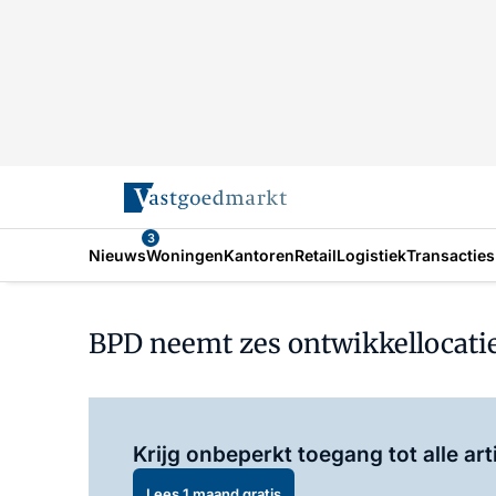
3
Nieuws
Woningen
Kantoren
Retail
Logistiek
Transacties
BPD neemt zes ontwikkellocati
Krijg onbeperkt toegang tot alle art
Lees 1 maand gratis