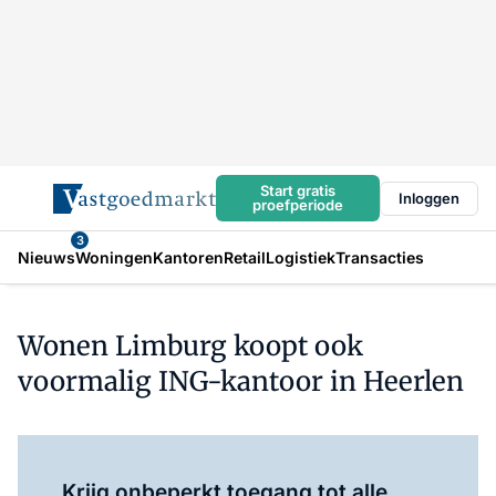
Start gratis
Inloggen
proefperiode
3
Nieuws
Woningen
Kantoren
Retail
Logistiek
Transacties
Wonen Limburg koopt ook
voormalig ING-kantoor in Heerlen
Log in
om dit artikel te lezen.
Krijg onbeperkt toegang tot alle