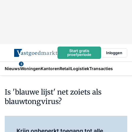
Start gratis
Inloggen
proefperiode
3
Nieuws
Woningen
Kantoren
Retail
Logistiek
Transacties
Is 'blauwe lijst' net zoiets als
blauwtongvirus?
Log in
om dit artikel te lezen.
Krijg onbeperkt toegang tot alle