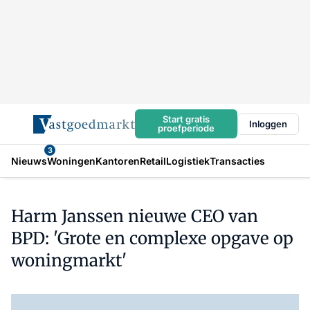
Start gratis
Inloggen
proefperiode
3
Nieuws
Woningen
Kantoren
Retail
Logistiek
Transacties
Harm Janssen nieuwe CEO van
BPD: 'Grote en complexe opgave op
woningmarkt'