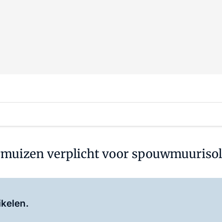
rmuizen verplicht voor spouwmuurisol
Log in
om dit artikel te lezen.
ikelen.