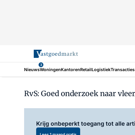
3
Nieuws
Woningen
Kantoren
Retail
Logistiek
Transacties
RvS: Goed onderzoek naar vlee
Krijg onbeperkt toegang tot alle art
Lees 1 maand gratis