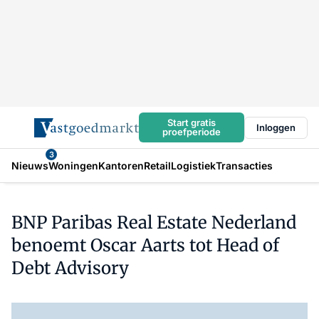
Start gratis
Inloggen
proefperiode
3
Nieuws
Woningen
Kantoren
Retail
Logistiek
Transacties
BNP Paribas Real Estate Nederland
benoemt Oscar Aarts tot Head of
Debt Advisory