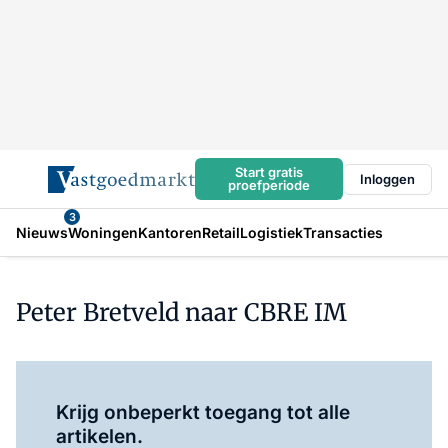
Start gratis
Inloggen
proefperiode
3
Nieuws
Woningen
Kantoren
Retail
Logistiek
Transacties
Peter Bretveld naar CBRE IM
Log in
om dit artikel te lezen.
Krijg onbeperkt toegang tot alle
artikelen.