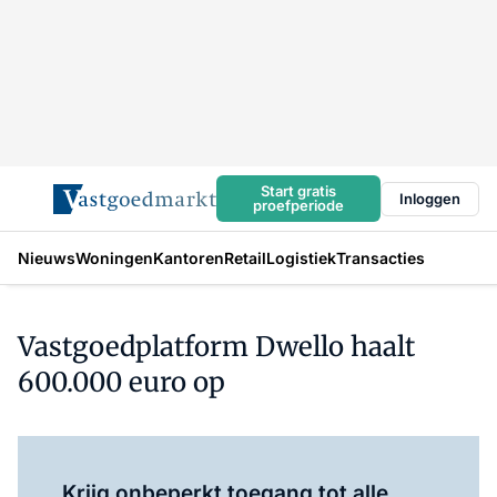
Start gratis
Inloggen
proefperiode
Nieuws
Woningen
Kantoren
Retail
Logistiek
Transacties
Vastgoedplatform Dwello haalt
600.000 euro op
Log in
om dit artikel te lezen.
Krijg onbeperkt toegang tot alle