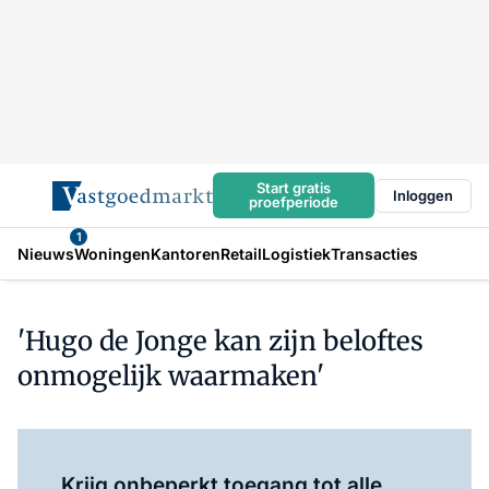
Start gratis
Inloggen
proefperiode
1
Nieuws
Woningen
Kantoren
Retail
Logistiek
Transacties
'Hugo de Jonge kan zijn beloftes
onmogelijk waarmaken'
Log in
om dit artikel te lezen.
Krijg onbeperkt toegang tot alle