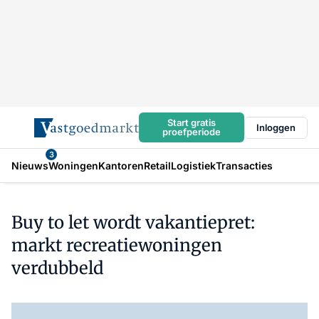
Start gratis
Inloggen
proefperiode
3
Nieuws
Woningen
Kantoren
Retail
Logistiek
Transacties
Buy to let wordt vakantiepret:
markt recreatiewoningen
verdubbeld