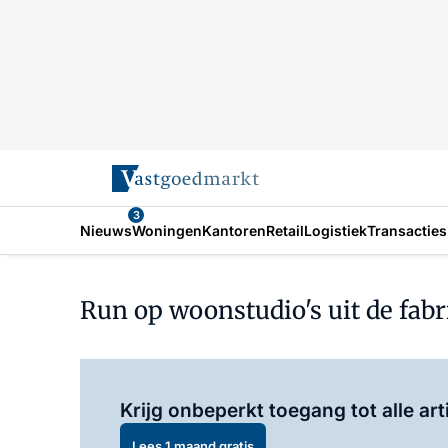
3
Nieuws
Woningen
Kantoren
Retail
Logistiek
Transacties
Run op woonstudio's uit de fab
Krijg onbeperkt toegang tot alle art
Lees 1 maand gratis