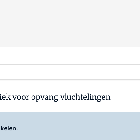
riek voor opvang vluchtelingen
Log in
om dit artikel te lezen.
ikelen.