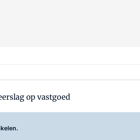
eerslag op vastgoed
Log in
om dit artikel te lezen.
ikelen.