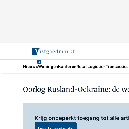
4
Nieuws
Woningen
Kantoren
Retail
Logistiek
Transacties
Oorlog Rusland-Oekraïne: de w
Krijg onbeperkt toegang tot alle art
Lees 1 maand gratis