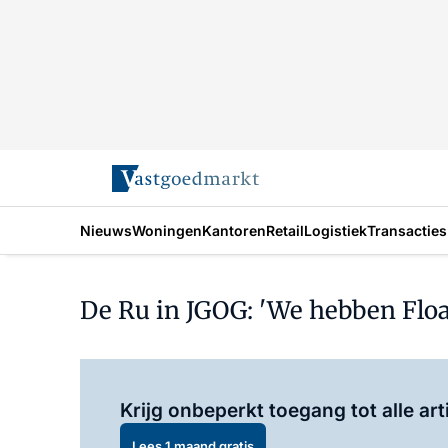
Nieuws
Woningen
Kantoren
Retail
Logistiek
Transacties
De Ru in JGOG: 'We hebben Float
Krijg onbeperkt toegang tot alle art
Lees 1 maand gratis