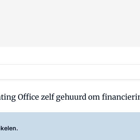
ing Office zelf gehuurd om financierin
Log in
om dit artikel te lezen.
ikelen.