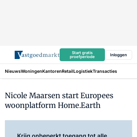
Start gratis
Inloggen
proefperiode
Nieuws
Woningen
Kantoren
Retail
Logistiek
Transacties
Nicole Maarsen start Europees
woonplatform Home.Earth
Log in
om dit artikel te lezen.
Krijg onbeperkt toegang tot alle