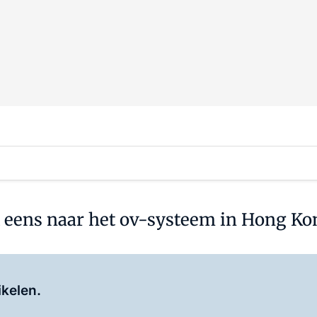
k eens naar het ov-systeem in Hong Ko
Log in
om dit artikel te lezen.
ikelen.