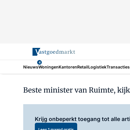
4
Nieuws
Woningen
Kantoren
Retail
Logistiek
Transacties
Beste minister van Ruimte, kij
Krijg onbeperkt toegang tot alle art
Lees 1 maand gratis