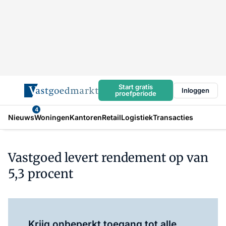
Start gratis
Inloggen
proefperiode
4
Nieuws
Woningen
Kantoren
Retail
Logistiek
Transacties
Vastgoed levert rendement op van
5,3 procent
Log in
om dit artikel te lezen.
Krijg onbeperkt toegang tot alle