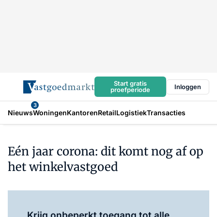
Start gratis
Inloggen
proefperiode
3
Nieuws
Woningen
Kantoren
Retail
Logistiek
Transacties
Eén jaar corona: dit komt nog af op
het winkelvastgoed
Log in
om dit artikel te lezen.
Krijg onbeperkt toegang tot alle