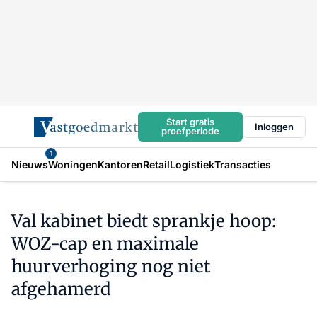
Start gratis
Inloggen
proefperiode
1
Nieuws
Woningen
Kantoren
Retail
Logistiek
Transacties
Val kabinet biedt sprankje hoop:
WOZ-cap en maximale
huurverhoging nog niet
afgehamerd