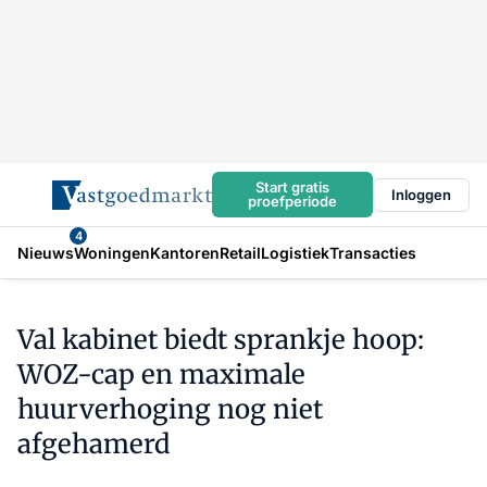
Start gratis
Inloggen
proefperiode
4
Nieuws
Woningen
Kantoren
Retail
Logistiek
Transacties
Val kabinet biedt sprankje hoop:
WOZ-cap en maximale
huurverhoging nog niet
afgehamerd