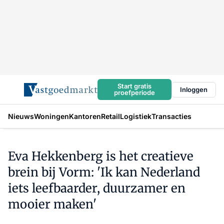
Start gratis
Inloggen
proefperiode
Nieuws
Woningen
Kantoren
Retail
Logistiek
Transacties
Eva Hekkenberg is het creatieve
brein bij Vorm: 'Ik kan Nederland
iets leefbaarder, duurzamer en
mooier maken'