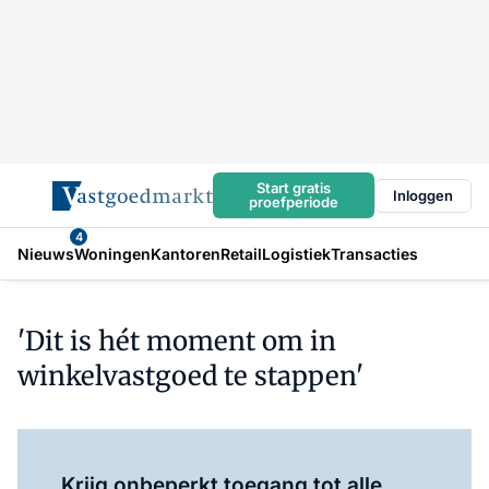
Start gratis
Inloggen
proefperiode
4
Nieuws
Woningen
Kantoren
Retail
Logistiek
Transacties
'Dit is hét moment om in
winkelvastgoed te stappen'
Log in
om dit artikel te lezen.
Krijg onbeperkt toegang tot alle