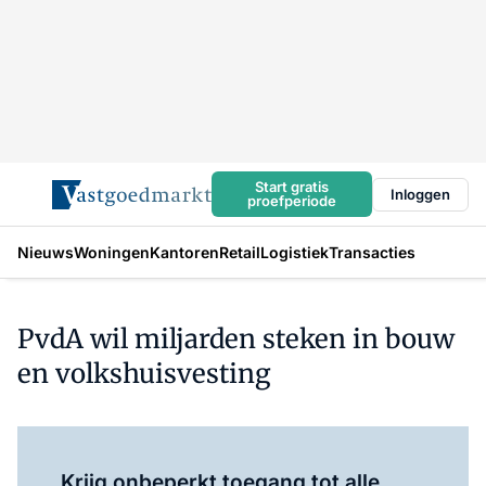
Start gratis
Inloggen
proefperiode
Nieuws
Woningen
Kantoren
Retail
Logistiek
Transacties
PvdA wil miljarden steken in bouw
en volkshuisvesting
Log in
om dit artikel te lezen.
Krijg onbeperkt toegang tot alle