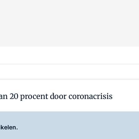
n 20 procent door coronacrisis
Log in
om dit artikel te lezen.
ikelen.