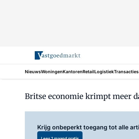
Nieuws
Woningen
Kantoren
Retail
Logistiek
Transacties
Britse economie krimpt meer da
Krijg onbeperkt toegang tot alle art
Lees 1 maand gratis