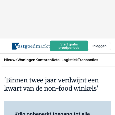
Start gratis
Inloggen
proefperiode
Nieuws
Woningen
Kantoren
Retail
Logistiek
Transacties
'Binnen twee jaar verdwijnt een
kwart van de non-food winkels'
Log in
om dit artikel te lezen.
Krijg onbeperkt toegang tot alle