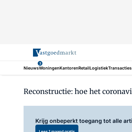
3
Nieuws
Woningen
Kantoren
Retail
Logistiek
Transacties
Reconstructie: hoe het coronavir
Krijg onbeperkt toegang tot alle art
Lees 1 maand gratis