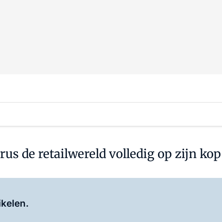
us de retailwereld volledig op zijn kop 
Log in
om dit artikel te lezen.
ikelen.