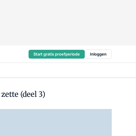
Start gratis proefperiode
Inloggen
zette (deel 3)