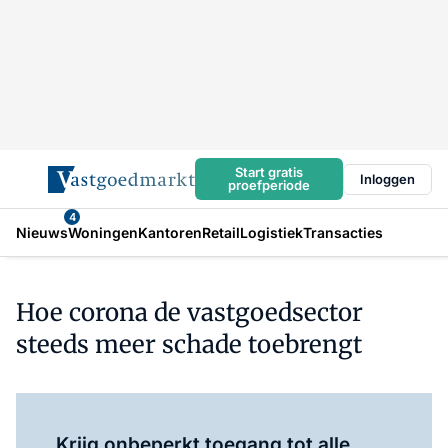
Start gratis
Inloggen
proefperiode
4
Nieuws
Woningen
Kantoren
Retail
Logistiek
Transacties
Hoe corona de vastgoedsector
steeds meer schade toebrengt
Log in
om dit artikel te lezen.
Krijg onbeperkt toegang tot alle