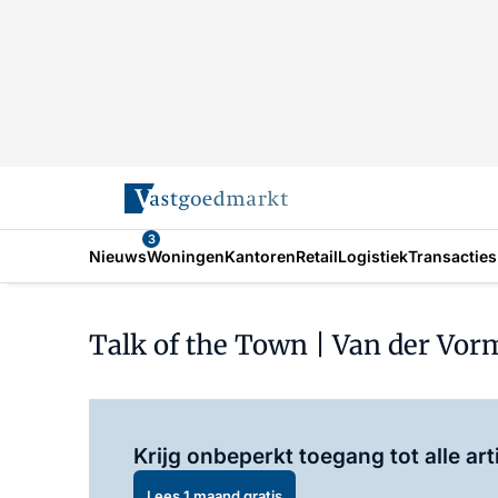
3
Nieuws
Woningen
Kantoren
Retail
Logistiek
Transacties
Talk of the Town | Van der Vo
Krijg onbeperkt toegang tot alle art
Lees 1 maand gratis