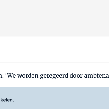
rm: 'We worden geregeerd door ambtena
Log in
om dit artikel te lezen.
ikelen.