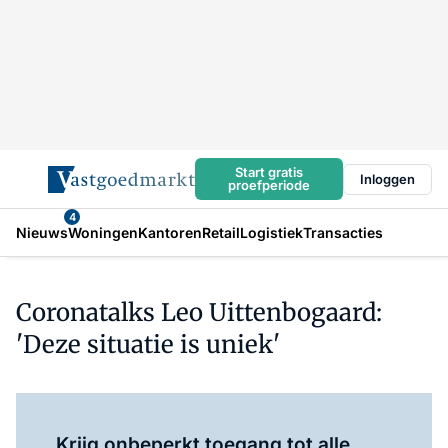
Start gratis
Inloggen
proefperiode
4
Nieuws
Woningen
Kantoren
Retail
Logistiek
Transacties
Coronatalks Leo Uittenbogaard:
'Deze situatie is uniek'
Log in
om dit artikel te lezen.
Krijg onbeperkt toegang tot alle