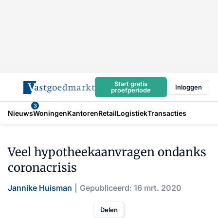
Start gratis
Inloggen
proefperiode
3
Nieuws
Woningen
Kantoren
Retail
Logistiek
Transacties
Veel hypotheekaanvragen ondanks
coronacrisis
Jannike Huisman
Gepubliceerd: 16 mrt. 2020
Delen