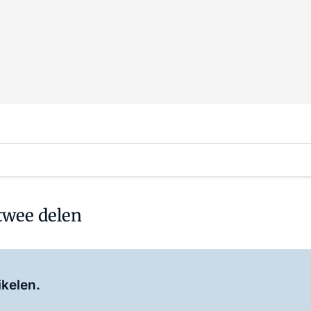
twee delen
Log in
om dit artikel te lezen.
ikelen.