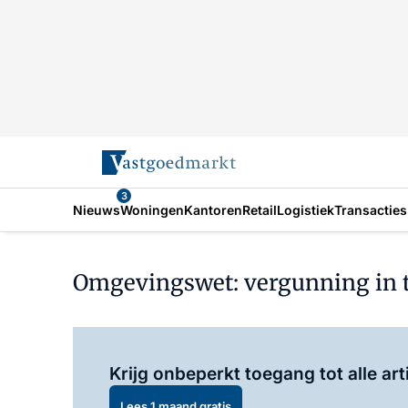
3
Nieuws
Woningen
Kantoren
Retail
Logistiek
Transacties
Omgevingswet: vergunning in 
Krijg onbeperkt toegang tot alle art
Lees 1 maand gratis