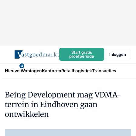
Start gratis
Inloggen
proefperiode
4
Nieuws
Woningen
Kantoren
Retail
Logistiek
Transacties
Being Development mag VDMA-
terrein in Eindhoven gaan
ontwikkelen