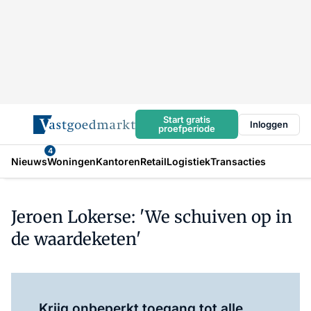
Start gratis
Inloggen
proefperiode
4
Nieuws
Woningen
Kantoren
Retail
Logistiek
Transacties
Jeroen Lokerse: 'We schuiven op in
de waardeketen'
Log in
om dit artikel te lezen.
Krijg onbeperkt toegang tot alle