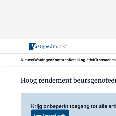
Nieuws
Woningen
Kantoren
Retail
Logistiek
Transacties
Hoog rendement beursgenoteer
Krijg onbeperkt toegang tot alle art
Lees 1 maand gratis