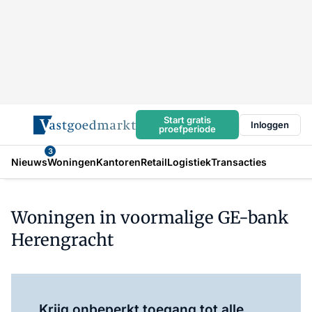
Start gratis
Inloggen
proefperiode
3
Nieuws
Woningen
Kantoren
Retail
Logistiek
Transacties
Woningen in voormalige GE-bank
Herengracht
Log in
om dit artikel te lezen.
Krijg onbeperkt toegang tot alle