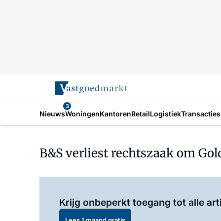
3
Nieuws
Woningen
Kantoren
Retail
Logistiek
Transacties
B&S verliest rechtszaak om Go
Krijg onbeperkt toegang tot alle art
Lees 1 maand gratis