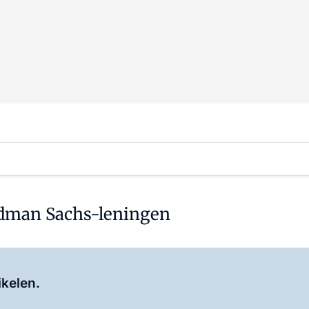
ldman Sachs-leningen
Log in
om dit artikel te lezen.
ikelen.