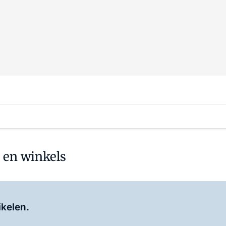
 en winkels
Log in
om dit artikel te lezen.
ikelen.