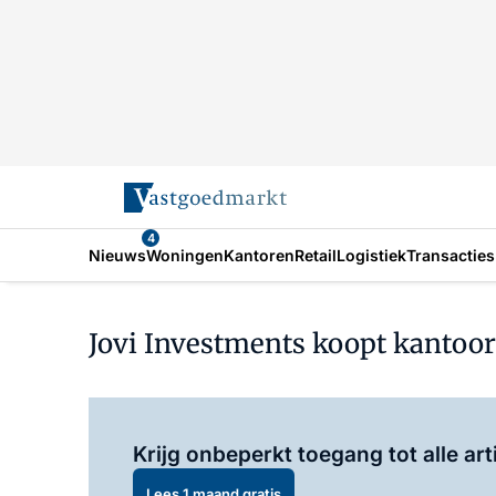
4
Nieuws
Woningen
Kantoren
Retail
Logistiek
Transacties
Jovi Investments koopt kantoor
Krijg onbeperkt toegang tot alle art
Lees 1 maand gratis