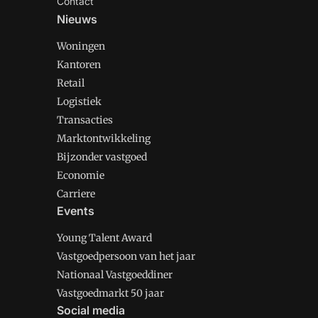
Contact
voor optimalisatie. Je stuurt op de vastgestelde waarde aspecten voor jouw portefeuille. Je verricht voor de grotere huurders de huuronderhandelingen. Je bent in
Nieuws
staat om financiële analyses en busines
te bepalen. Behalve op het efficiënt en doelmatig huisvesten van maatschappelijke organisaties, ben je gericht op het behalen van doelstellingen voor
Woningen
duurzaamheid, de onderhoudsconditie, toegankelijkheid en gebruikerstevredenheid. Je hebt geregeld contact met de huurders. Met collega’s bij de beleidsafdel
Kantoren
Cultuur stem je de ontwikkelingen af die van invloed zijn voor jouw portefeuille. Binnen de afdeling werk je veel samen met de portefeuillemanager, te
Retail
manager, de vastgoedeconoom en de vastgoedbeheerder van jouw portefeuille. Je stemt complexe en politiek gevoelige casussen binnen jouw portefeuille af met de
Logistiek
directie en het gemeentebestuur. Daarvoor maak je annotaties, memo’s en bestuurlijke voorstellen. Binnen jouw portefeuille treed je op als opdrachtgever bij
Transacties
aanpassingen in bestaande objecten of bij nieuwe objecten. Bijvoorbeeld het lopende project renovatie en vernieuwing Bibliot
Marktontwikkeling
en ontwikkelingen in de markt met betrekking tot wet- en regelgeving en vastgoed- en assetmanagement. Herken jij jezelf al Je hebt minimaal zeven jaar
werkervaring binnen het assetmanagement of senior property management in het vastgoeddomein. Je beschikt over een hbo of wo denk- en werkniveau, bij
Bijzonder vastgoed
voorkeur in de richting van vastgoedkunde, bouwkunde of recht. Een MRE of MSRE ople
Economie
(waardegestuurd, SAMP, MJOP) en de vertaling naar operationele uitvoering. Je 
Carriere
werkt zelfstandig en durft verantwoordelijkheid te nemen. Je kunt goed omgaan met werkdruk. Dit krijg j
Events
verschillen en talenten van mensen. Wi
Young Talent Award
onze medewerkers én leidt tot de beste resultaten voor de stad en het dorp. Voor jouw p
Vastgoedpersoon van het jaar
volgen van opleidingen, certificeringen
Nationaal Vastgoeddiner
arbeidsovereenkomst voor 32 - 36 uur per we
afhankelijk van ervaring en opleiding 
Vastgoedmarkt 50 jaar
Social media
krijg je 17,05% Individueel Keuze Budget over je bruto salaris, waarmee je zelf je eigen arbeidsvoorwaarden samenstelt. Hybride werken is bij onze gemeente aan