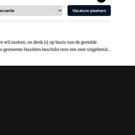
Vacature plaatsen
 wil maken, en denk jij op basis van de gestelde
loeroppervlak. De afdeling Vastgoed is verantwoordelijk
ltuur & Erfgoed. Deze portefeuille bestaat uit 50
met onder meer het Frans Hals Museum, Museum van de
ed, zoals molens en kerktorens. De functie Als
inanciële rendement en de maatschappelijke waarde
 naar concrete keuzes op tactisch niveau, zodat jouw
k je nauw samen met collega’s van de beleidsafdeling
r