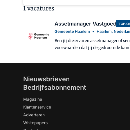
1 vacatures
Assetmanager Vastgoed
TOPJO
Gemeente Haarlem
Haarlem, Nederla
Ben jij die ervaren assetmanager of se
voorwaarden dat jij de gedroomde kandidaat bent voor deze f
en veelzijdige vastgoedportefeuille. He
voor het beheren en exploiteren van de gemeentelijke vastgoedportefeuille. De aan- en verkoop van vastgoed loopt ook via de afdeling. Binnen het team asset
management ontstaat een vacature voor 
gebouwen van in totaal circa 93.000 m
Nieuwsbrieven
Geest, de Phil, de Stadsschouwburg, het Pat
Bedrijfsabonnement
assetmanager ben jij de spil tussen de 
aspecten voor jouw portefeuille. Samen 
Magazine
portefeuille optimaal aansluit bij de koers en ambities van de gemeen
Klantenservice
vastgoedeconoom zorg je voor een meer
Adverteren
Cultuur om de meerjarige huisvestingsbehoeften en functione
Whitepapers
uitvoeringsgerichte complexstrategieën. Je hebt inzicht in de baten en lasten van jouw portefeuille, stuurt op een financieel gezonde balans en zorgt wa