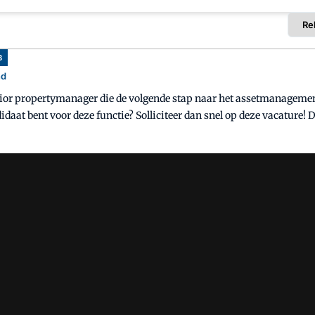
B
nd
nior propertymanager die de volgende stap naar het assetmanagement
unctie? Solliciteer dan snel op deze vacature! De gemeente Haarlem beschikt over een zeer uitgebreide
t heeft 380 gebouwen in bezit van in totaal circa 440.000 m² bruto v
een assetmanager die verantwoordelijk wordt voor de portefeuille Cu
² bruto vloeroppervlak. Het gaat om een zeer diverse portefeuille 
ronaat, de bibliotheken, ateliergebouwen, broedplaatsen en cultureel erfgo
vastgoedstrategie en de operationele uitvoering. Je stuurt op het f
met de portefeuillemanager vertaal je de organisatie doelstellingen
te Haarlem. Je werkt nauw samen met interne en externe stakeholders. Met de
jarig beheersbaar en financieel gezond huishouding. Daarnaast wer
le eisen voor jouw portefeuille af te stemmen. Dit ga je doen Je vertaalt de portefeuillestrategie naa
ar nodig