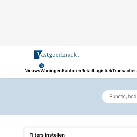
3
Nieuws
Woningen
Kantoren
Retail
Logistiek
Transacties
Filters instellen