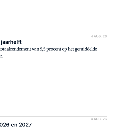
4 AUG. 26
jaarhelft
 totaalrendement van 5,5 procent op het gemiddelde
r.
4 AUG. 26
2026 en 2027