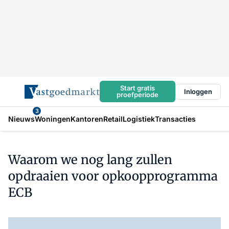
Start gratis
Inloggen
proefperiode
3
Nieuws
Woningen
Kantoren
Retail
Logistiek
Transacties
Waarom we nog lang zullen
opdraaien voor opkoopprogramma
ECB